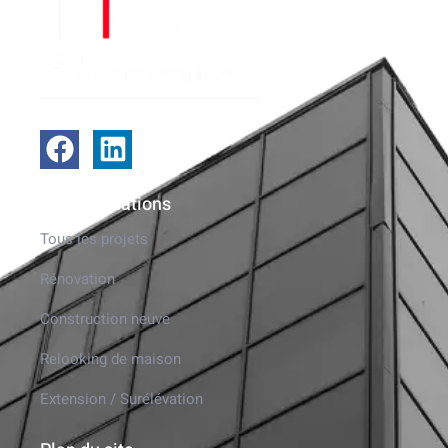
Nos réalisations
Tous les projets
Rénovation
Construction neuve
Relooking de maison
Extension / Surélévation