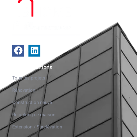
Nos réalisations
Tous les projets
Rénovation
Construction neuve
Relooking de maison
Extension / Surélévation