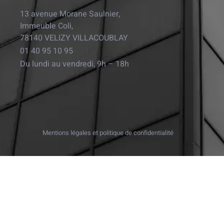
13 avenue Morane Saulnier,
Immeuble Coli,
78140 VELIZY VILLACOUBLAY
01 40 95 10 95
Du lundi au vendredi, 9h – 18h
Mentions légales et politique de confidentialité