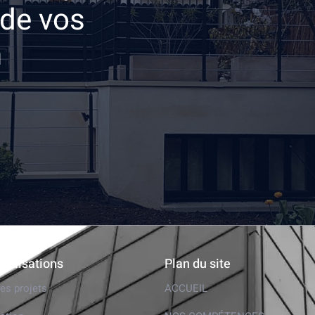
 de vos
n
éalisations
Plan du site
es projets
ACCUEIL