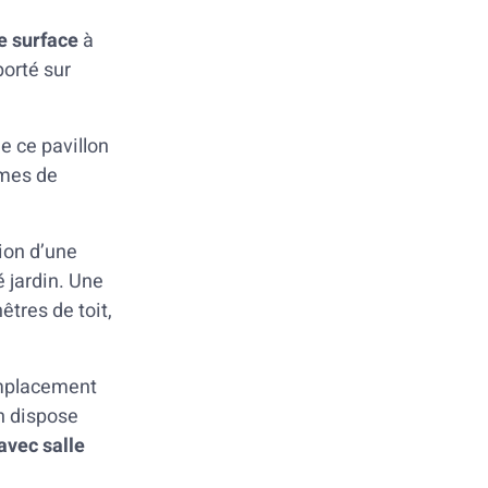
 surface
à
porté sur
e ce pavillon
rmes de
tion d’une
 jardin. Une
êtres de toit,
mplacement
n dispose
avec salle