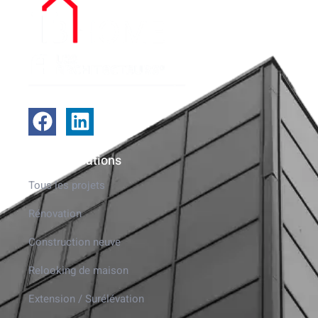
Nos réalisations
Tous les projets
Rénovation
Construction neuve
Relooking de maison
Extension / Surélévation