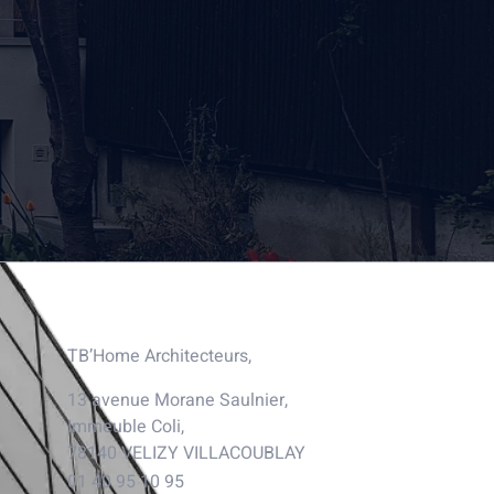
Nous contacter
TB’Home Architecteurs,
13 avenue Morane Saulnier,
Immeuble Coli,
78140 VELIZY VILLACOUBLAY
01 40 95 10 95