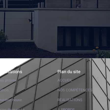
éalisations
Plan du site
es projets
ACCUEIL
ation
NOS COMPÉTENCES
ruction neuve
RÉALISATIONS
king de maison
À PROPOS