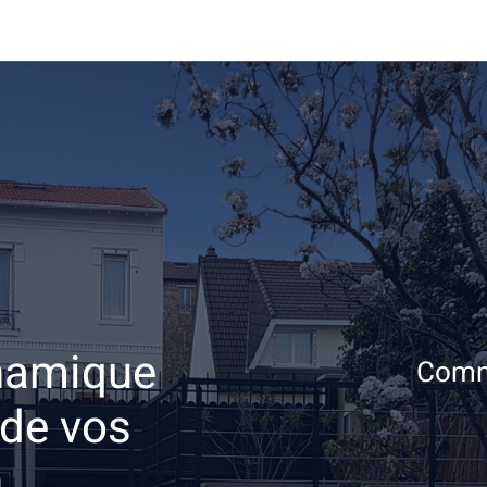
ynamique
Comm
 de vos
n