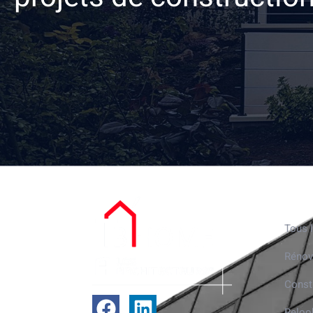
Nos r
Tous l
Rénov
Const
Reloo